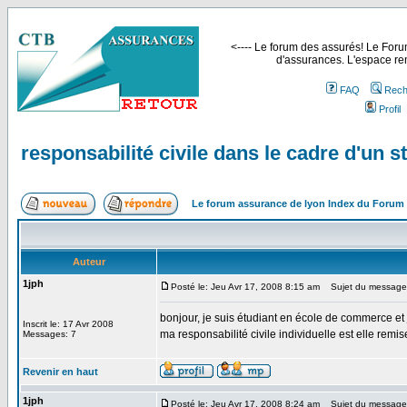
<---- Le forum des assurés! Le Forum
d'assurances. L'espace ren
FAQ
Rech
Profil
responsabilité civile dans le cadre d'un s
Le forum assurance de lyon Index du Forum
Auteur
1jph
Posté le: Jeu Avr 17, 2008 8:15 am
Sujet du message: r
bonjour, je suis étudiant en école de commerce et 
Inscrit le: 17 Avr 2008
ma responsabilité civile individuelle est elle re
Messages: 7
Revenir en haut
1jph
Posté le: Jeu Avr 17, 2008 8:24 am
Sujet du message