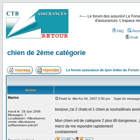
<---- Le forum des assurés! Le Forum
d'assurances. L'espace ren
FAQ
Rech
Profil
chien de 2ème catégorie
Le forum assurance de lyon Index du Forum
Auteur
Marine
Posté le: Mer Avr 04, 2007 2:50 pm
Sujet du message:
bonjour, j'ai 2 chats et 1 chien je souhaitérais a
Inscrit le: 19 Juin 2006
Messages: 7
Localisation: Villeurbanne,
Mon chien est de catégorie 2 plus tôt dangereux , 
centre villeurbanne
suffisemment précis?
merci de me repondre rapidement
cordialement