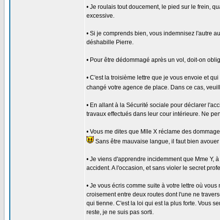
• Je roulais tout doucement, le pied sur le frein,
excessive.
• Si je comprends bien, vous indemnisez l'autre aut
déshabille Pierre.
• Pour être dédommagé après un vol, doit-on obliga
• C'est la troisième lettre que je vous envoie et 
changé votre agence de place. Dans ce cas, veuill
• En allant à la Sécurité sociale pour déclarer l'
travaux effectués dans leur cour intérieure. Ne pen
• Vous me dites que Mlle X réclame des dommages e
Sans être mauvaise langue, il faut bien avouer
• Je viens d'apprendre incidemment que Mme Y, à 
accident. A l'occasion, et sans violer le secret pro
• Je vous écris comme suite à votre lettre où vous 
croisement entre deux routes dont l'une ne traverse p
qui tienne. C'est la loi qui est la plus forte. Vou
reste, je ne suis pas sorti.