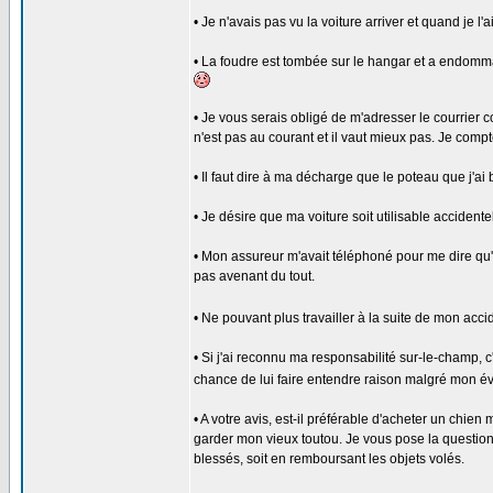
• Je n'avais pas vu la voiture arriver et quand je l'ai
• La foudre est tombée sur le hangar et a endomma
• Je vous serais obligé de m'adresser le courrie
n'est pas au courant et il vaut mieux pas. Je com
• Il faut dire à ma décharge que le poteau que j'ai bu
• Je désire que ma voiture soit utilisable accide
• Mon assureur m'avait téléphoné pour me dire qu'i
pas avenant du tout.
• Ne pouvant plus travailler à la suite de mon acc
• Si j'ai reconnu ma responsabilité sur-le-champ, 
chance de lui faire entendre raison malgré mon évi
• A votre avis, est-il préférable d'acheter un chi
garder mon vieux toutou. Je vous pose la question 
blessés, soit en remboursant les objets volés.