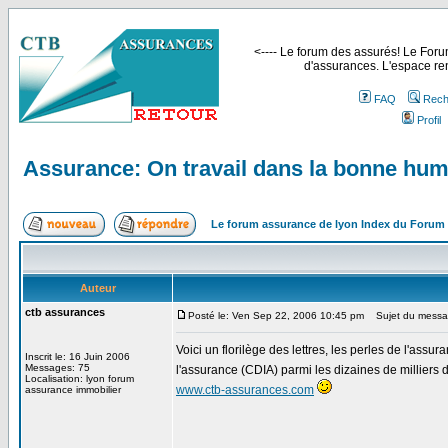
<---- Le forum des assurés! Le Forum
d'assurances. L'espace ren
FAQ
Rech
Profil
Assurance: On travail dans la bonne hum
Le forum assurance de lyon Index du Forum
Auteur
ctb assurances
Posté le: Ven Sep 22, 2006 10:45 pm
Sujet du message
Voici un florilège des lettres, les perles de l'assu
Inscrit le: 16 Juin 2006
Messages: 75
l'assurance (CDIA) parmi les dizaines de milliers
Localisation: lyon forum
www.ctb-assurances.com
assurance immobilier