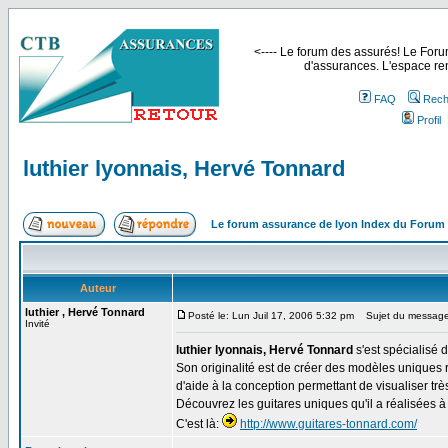
<---- Le forum des assurés! Le Forum
d'assurances. L'espace ren
FAQ
Rech
Profil
luthier lyonnais, Hervé Tonnard
Le forum assurance de lyon Index du Forum
Auteur
luthier , Hervé Tonnard
Posté le: Lun Juil 17, 2006 5:32 pm
Sujet du message: 
Invité
luthier lyonnais, Hervé Tonnard
s'est spécialisé 
Son originalité est de créer des modèles uniques 
d'aide à la conception permettant de visualiser tr
Découvrez les guitares uniques qu'il a réalisées à 
C'est là:
http://www.guitares-tonnard.com/