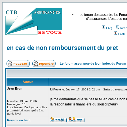
<---- Le forum des assurés! Le Forum
d'assurances. L'espace ren
FAQ
Rech
Profil
en cas de non remboursement du pret
Le forum assurance de lyon Index du Forum
Auteur
Jean Brun
Posté le: Jeu Avr 17, 2008 2:52 pm
Sujet du message:
je me demandais que se passe t-il en cas de non 
Inscrit le: 19 Juin 2006
la responsabilité financière du souscripteur?
Messages: 13
Localisation: De Lyon à oullins
proximité brignais aprés à st
genis laval
Revenir en haut