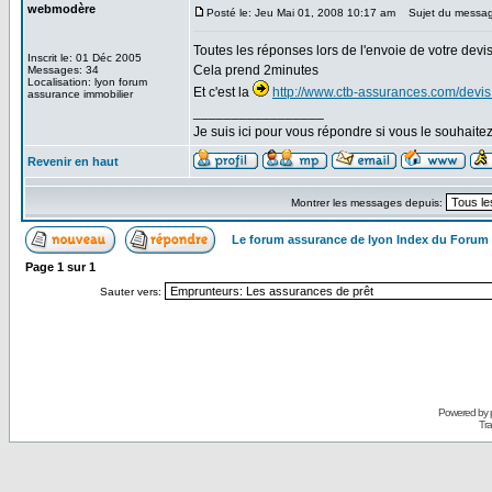
webmodère
Posté le: Jeu Mai 01, 2008 10:17 am
Sujet du messag
Toutes les réponses lors de l'envoie de votre devi
Inscrit le: 01 Déc 2005
Cela prend 2minutes
Messages: 34
Localisation: lyon forum
Et c'est la
http://www.ctb-assurances.com/devi
assurance immobilier
_________________
Je suis ici pour vous répondre si vous le souhaite
Revenir en haut
Montrer les messages depuis:
Le forum assurance de lyon Index du Forum
Page
1
sur
1
Sauter vers:
Powered by
Tra