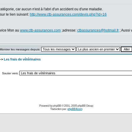
catégorie, car aucun n'est à l'abri d'un accident ou d'une maladie.
ur le lien suivant:
http://www.ctb-assurances.com/devis.php?id=16
ervice Msn au
www.ctb-assurances.com
;adresse:
ctbassurances@hotmail.fr
; Aussi 
Montrer les messages depuis:
->
Les frais de vétérinaires
Sauter vers:
Powered by
phpBB
© 2001, 2005 phpBB Group
Traduction par :
phpBB-fr.com