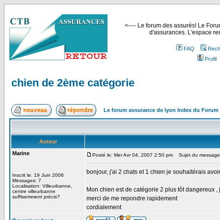
<---- Le forum des assurés! Le Forum
d'assurances. L'espace ren
FAQ
Rech
Profil
chien de 2ème catégorie
Le forum assurance de lyon Index du Forum
Auteur
Marine
Posté le: Mer Avr 04, 2007 2:50 pm
Sujet du message:
bonjour, j'ai 2 chats et 1 chien je souhaitérais a
Inscrit le: 19 Juin 2006
Messages: 7
Localisation: Villeurbanne,
Mon chien est de catégorie 2 plus tôt dangereux , 
centre villeurbanne
suffisemment précis?
merci de me repondre rapidement
cordialement