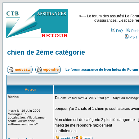
<---- Le forum des assurés! Le Forum
d'assurances. L'espace ren
FAQ
Rech
Profil
chien de 2ème catégorie
Le forum assurance de lyon Index du Forum
Auteur
Marine
Posté le: Mer Avr 04, 2007 2:50 pm
Sujet du message:
bonjour, j'ai 2 chats et 1 chien je souhaitérais a
Inscrit le: 19 Juin 2006
Messages: 7
Localisation: Villeurbanne,
Mon chien est de catégorie 2 plus tôt dangereux , 
centre villeurbanne
suffisemment précis?
merci de me repondre rapidement
cordialement