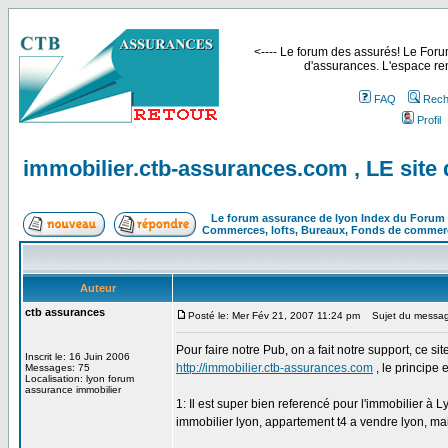
<---- Le forum des assurés! Le Forum
d'assurances. L'espace ren
FAQ
Rech
Profil
immobilier.ctb-assurances.com , LE site
Le forum assurance de lyon Index du Forum
Commerces, lofts, Bureaux, Fonds de commerc
Auteur
ctb assurances
Posté le: Mer Fév 21, 2007 11:24 pm
Sujet du message:
Pour faire notre Pub, on a fait notre support, ce site
Inscrit le: 16 Juin 2006
http://immobilier.ctb-assurances.com
, le principe 
Messages: 75
Localisation: lyon forum
assurance immobilier
1: Il est super bien referencé pour l'immobilier à 
immobilier lyon, appartement t4 a vendre lyon, mais