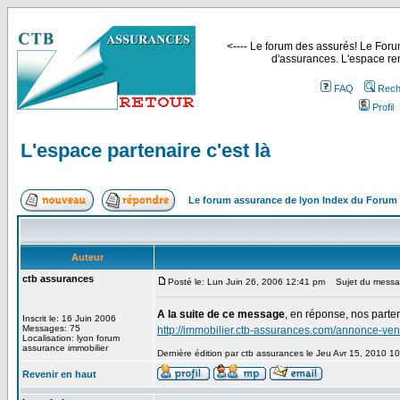
<---- Le forum des assurés! Le Forum
d'assurances. L'espace ren
FAQ
Rech
Profil
L'espace partenaire c'est là
Le forum assurance de lyon Index du Forum
Auteur
ctb assurances
Posté le: Lun Juin 26, 2006 12:41 pm
Sujet du message
A la suite de ce message
, en réponse, nos parten
Inscrit le: 16 Juin 2006
Messages: 75
http://immobilier.ctb-assurances.com/annonce-v
Localisation: lyon forum
assurance immobilier
Dernière édition par ctb assurances le Jeu Avr 15, 2010 10
Revenir en haut