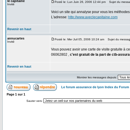
le capitaine
Posté le: Lun Juin 26, 2006 12:44 pm
Sujet du messag
Invité
Voici un site qui annalyse pour vous les méthodes
L'adresse:
http://www.aveclecapitaine.com
Revenir en haut
annucartes
Posté le: Mer Juil 05, 2006 10:24 am
Sujet du messag
Invité
Vous pouvez avoir une carte de visite gratuite à c
06062802 ,
c'est gratuit de la part de ctb-assur
Revenir en haut
Montrer les messages depuis:
Le forum assurance de lyon Index du Forum
Page
1
sur
1
Sauter vers: