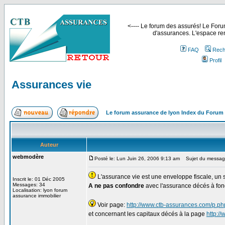
<---- Le forum des assurés! Le Forum
d'assurances. L'espace ren
FAQ
Rech
Profil
Assurances vie
Le forum assurance de lyon Index du Forum
Auteur
webmodère
Posté le: Lun Juin 26, 2006 9:13 am
Sujet du message
L'assurance vie est une enveloppe fiscale, un 
Inscrit le: 01 Déc 2005
Messages: 34
A ne pas confondre
avec l'assurance décés à fon
Localisation: lyon forum
assurance immobilier
Voir page:
http://www.ctb-assurances.com/p.p
et concernant les capitaux décés à la page
http:/
_________________