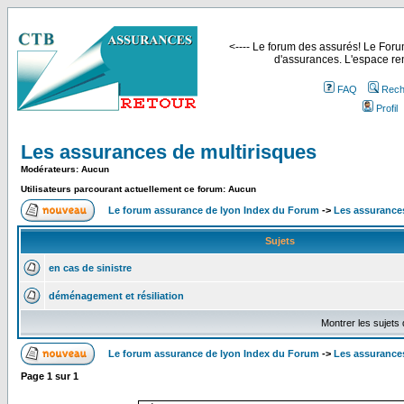
<---- Le forum des assurés! Le Forum
d'assurances. L'espace ren
FAQ
Rech
Profil
Les assurances de multirisques
Modérateurs: Aucun
Utilisateurs parcourant actuellement ce forum: Aucun
Le forum assurance de lyon Index du Forum
->
Les assurances
Sujets
en cas de sinistre
déménagement et résiliation
Montrer les sujets
Le forum assurance de lyon Index du Forum
->
Les assurances
Page
1
sur
1