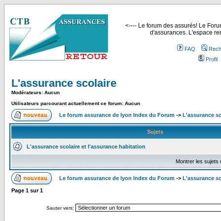
<---- Le forum des assurés! Le Forum
d'assurances. L'espace ren
FAQ
Rech
Profil
L'assurance scolaire
Modérateurs: Aucun
Utilisateurs parcourant actuellement ce forum: Aucun
Le forum assurance de lyon Index du Forum
->
L'assurance sc
Sujets
L'assurance scolaire et l'assurance habitation
Montrer les sujets
Le forum assurance de lyon Index du Forum
->
L'assurance sc
Page
1
sur
1
Sauter vers: