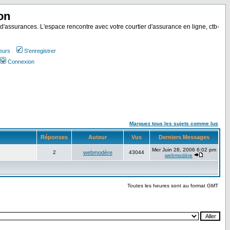
on
 d'assurances. L'espace rencontre avec votre courtier d'assurance en ligne, ctb-
teurs
S'enregistrer
Connexion
Marquez tous les sujets comme lus
Réponses
Auteur
Vus
Derniers Messages
Mer Juin 28, 2006 6:02 pm
2
webmodère
43044
webmodère
Toutes les heures sont au format GMT