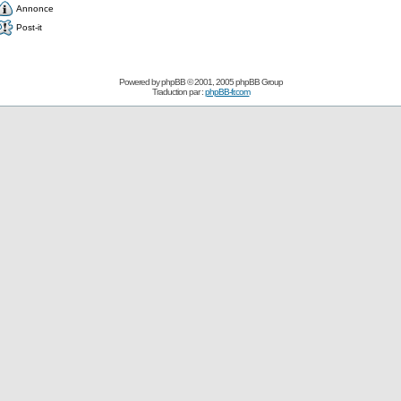
Annonce
Post-it
Powered by
phpBB
© 2001, 2005 phpBB Group
Traduction par :
phpBB-fr.com