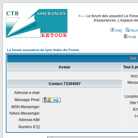
<---- Le forum des assurés! Le Forum
d'assurances. L'espace ren
FAQ
Rech
Profil
Le forum assurance de lyon Index du Forum
Voir 
Avatar
Tout à 
Insc
Mess
Contact 73394597
Adresse e-mail:
Localis
Message Privé:
Site
MSN Messenger:
Em
Yahoo Messenger:
Lo
Adresse AIM:
Numéro ICQ: