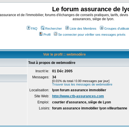
Le forum assurance de ly
assurance et de l'immobilier, forums d'échanges de conseils pratiques, tarifs, devis
assurances, siège de lyon.
FAQ
Rechercher
Liste des Membres
Groupes d'utilisa
Profil
Se connecter pour vérifier ses messages privés
Voir le profil :: webmodère
Tout à propos de webmodère
Inscrit le:
01 Déc 2005
Messages:
34
[0.01% du total / 0.00 messages par jour]
Trouver tous les messages de webmodère
Localisation:
lyon forum assurance immobilier
Site Web:
http://www.ctb-assurances.com
Emploi:
courtier d'assurance, siège de Lyon
Loisirs:
forum assurance immobilier lyon villeurbanne