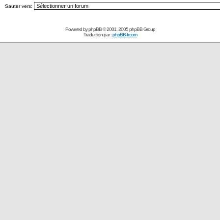
Sauter vers:
Powered by
phpBB
© 2001, 2005 phpBB Group
Traduction par :
phpBB-fr.com