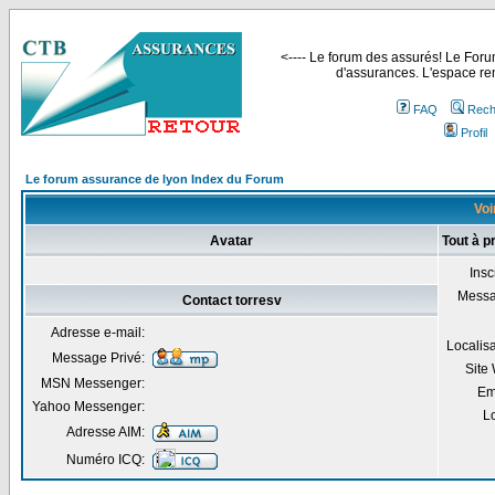
<---- Le forum des assurés! Le Forum
d'assurances. L'espace ren
FAQ
Rech
Profil
Le forum assurance de lyon Index du Forum
Voi
Avatar
Tout à p
Insc
Mess
Contact torresv
Adresse e-mail:
Localis
Message Privé:
Site
MSN Messenger:
Em
Yahoo Messenger:
Lo
Adresse AIM:
Numéro ICQ: