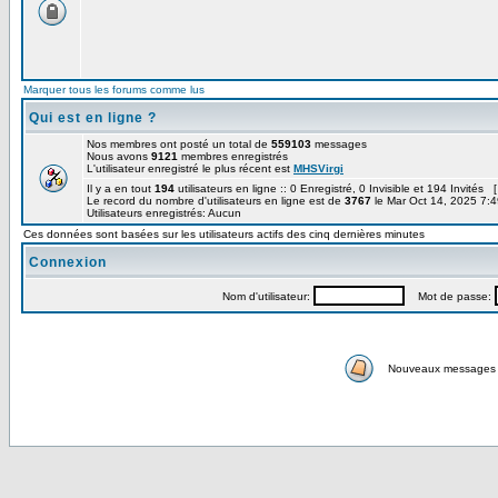
Marquer tous les forums comme lus
Qui est en ligne ?
Nos membres ont posté un total de
559103
messages
Nous avons
9121
membres enregistrés
L'utilisateur enregistré le plus récent est
MHSVirgi
Il y a en tout
194
utilisateurs en ligne :: 0 Enregistré, 0 Invisible et 194 Invités 
Le record du nombre d'utilisateurs en ligne est de
3767
le Mar Oct 14, 2025 7:
Utilisateurs enregistrés: Aucun
Ces données sont basées sur les utilisateurs actifs des cinq dernières minutes
Connexion
Nom d'utilisateur:
Mot de passe:
Nouveaux messages