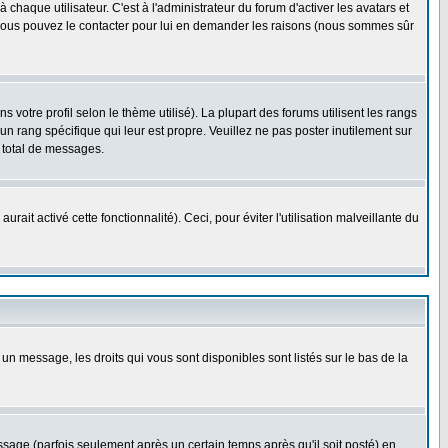
haque utilisateur. C'est à l'administrateur du forum d'activer les avatars et
i, vous pouvez le contacter pour lui en demander les raisons (nous sommes sûr
 votre profil selon le thème utilisé). La plupart des forums utilisent les rangs
n rang spécifique qui leur est propre. Veuillez ne pas poster inutilement sur
 total de messages.
ait activé cette fonctionnalité). Ceci, pour éviter l'utilisation malveillante du
 un message, les droits qui vous sont disponibles sont listés sur le bas de la
ge (parfois seulement après un certain temps après qu'il soit posté) en