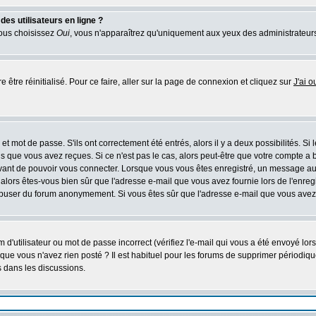
es utilisateurs en ligne ?
vous choisissez
Oui
, vous n'apparaîtrez qu'uniquement aux yeux des administrateur
 être réinitialisé. Pour ce faire, aller sur la page de connexion et cliquez sur
J'ai 
t mot de passe. S'ils ont correctement été entrés, alors il y a deux possibilités. Si
s que vous avez reçues. Si ce n'est pas le cas, alors peut-être que votre compte a 
avant de pouvoir vous connecter. Lorsque vous vous êtes enregistré, un message aur
u, alors êtes-vous bien sûr que l'adresse e-mail que vous avez fournie lors de l'enreg
s abuser du forum anonymement. Si vous êtes sûr que l'adresse e-mail que vous avez f
d'utilisateur ou mot de passe incorrect (vérifiez l'e-mail qui vous a été envoyé lo
que vous n'avez rien posté ? Il est habituel pour les forums de supprimer périodique
 dans les discussions.