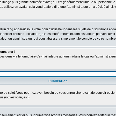
 une image plus grande nommée avatar, qui est généralement unique ou personnelle à c
as utilisez un avatar, cela voudra alors dire que l'administrateur en a décidé ains
d'un rang apparaît sous votre nom d'utilisateur dans les sujets de discussions et dans
tifier certains utilisateurs, ex: les modérateurs et administrateurs peuvent avoir u
rateur ou administrateur qui vous abaissera simplement le compte de votre nombre
connecter !
 gens via le formulaire d'e-mail intégré au forum (dans le cas où l'administrateur aur
Publication
age du sujet. Vous pourriez avoir besoin de vous enregistrer avant de pouvoir poster
s pouvez voter, etc.
)
 seulement éditer ou supprimer vos propres messages. Vous pouvez éditer un messa