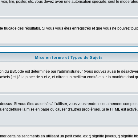
 voir, lire, poster, etc. vous devez avoir une autorisation spéciale, seul le modérat
 le trucage des résultats). Si vous vous êtes enregistrés et que vous ne pouvez tou
Mise en forme et Types de Sujets
ion du BBCode est déterminée par l'administrateur (vous pouvez aussi le désactive
ets [ et ] à la place de < et >, et offrent un meilleur contrôle sur la manière dont 
t dessus. Si vous êtes autorisés à l'utiliser, vous vous rendrez certainement compt
raient détruire la mise en page ou causer d'autres problèmes. Si le HTML est activé
 certains sentiments en utilisant un petit code, ex: :) signifie joyeux, :( signifie 