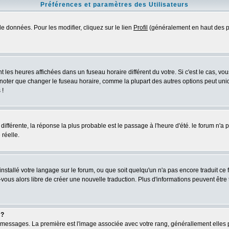
Préférences et paramètres des Utilisateurs
e données. Pour les modifier, cliquez sur le lien
Profil
(généralement en haut des pa
 les heures affichées dans un fuseau horaire différent du votre. Si c'est le cas, vo
 noter que changer le fuseau horaire, comme la plupart des autres options peut uniq
 !
 différente, la réponse la plus probable est le passage à l'heure d'été. le forum n'a
 réelle.
 installé votre langage sur le forum, ou que soit quelqu'un n'a pas encore traduit c
z-vous alors libre de créer une nouvelle traduction. Plus d'informations peuvent être
 ?
des messages. La première est l'image associée avec votre rang, générallement elle