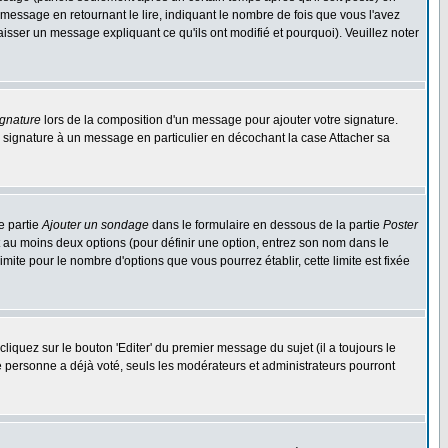
ssage en retournant le lire, indiquant le nombre de fois que vous l'avez
aisser un message expliquant ce qu'ils ont modifié et pourquoi). Veuillez noter
ignature
lors de la composition d'un message pour ajouter votre signature.
 signature à un message en particulier en décochant la case Attacher sa
e partie
Ajouter un sondage
dans le formulaire en dessous de la partie
Poster
t au moins deux options (pour définir une option, entrez son nom dans le
imite pour le nombre d'options que vous pourrez établir, cette limite est fixée
quez sur le bouton 'Editer' du premier message du sujet (il a toujours le
e personne a déjà voté, seuls les modérateurs et administrateurs pourront