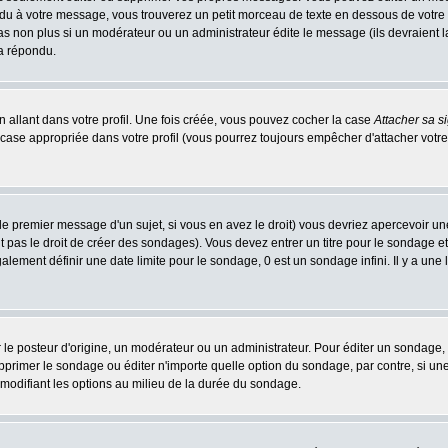
 à votre message, vous trouverez un petit morceau de texte en dessous de votre me
 pas non plus si un modérateur ou un administrateur édite le message (ils devraient l
 a répondu.
 allant dans votre profil. Une fois créée, vous pouvez cocher la case
Attacher sa s
case appropriée dans votre profil (vous pourrez toujours empêcher d'attacher votre
le premier message d'un sujet, si vous en avez le droit) vous devriez apercevoir un
 pas le droit de créer des sondages). Vous devez entrer un titre pour le sondage e
lement définir une date limite pour le sondage, 0 est un sondage infini. Il y a une l
osteur d'origine, un modérateur ou un administrateur. Pour éditer un sondage, cli
primer le sondage ou éditer n'importe quelle option du sondage, par contre, si un
 modifiant les options au milieu de la durée du sondage.