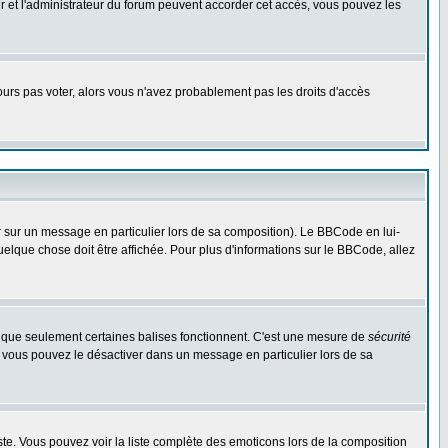
eur et l'administrateur du forum peuvent accorder cet accès, vous pouvez les
jours pas voter, alors vous n'avez probablement pas les droits d'accès
r sur un message en particulier lors de sa composition). Le BBCode en lui-
quelque chose doit être affichée. Pour plus d'informations sur le BBCode, allez
es que seulement certaines balises fonctionnent. C'est une mesure de
sécurité
, vous pouvez le désactiver dans un message en particulier lors de sa
triste. Vous pouvez voir la liste complète des emoticons lors de la composition