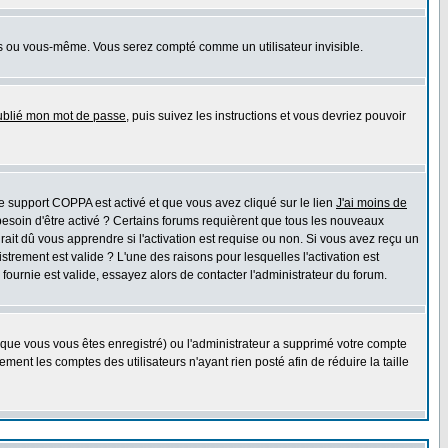
s ou vous-même. Vous serez compté comme un utilisateur invisible.
oublié mon mot de passe
, puis suivez les instructions et vous devriez pouvoir
 le support COPPA est activé et que vous avez cliqué sur le lien
J'ai moins de
besoin d'être activé ? Certains forums requièrent que tous les nouveaux
ait dû vous apprendre si l'activation est requise ou non. Si vous avez reçu un
istrement est valide ? L'une des raisons pour lesquelles l'activation est
ournie est valide, essayez alors de contacter l'administrateur du forum.
rsque vous vous êtes enregistré) ou l'administrateur a supprimé votre compte
ment les comptes des utilisateurs n'ayant rien posté afin de réduire la taille