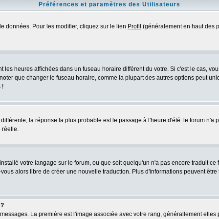
Préférences et paramètres des Utilisateurs
e données. Pour les modifier, cliquez sur le lien
Profil
(généralement en haut des pa
 les heures affichées dans un fuseau horaire différent du votre. Si c'est le cas, vo
 noter que changer le fuseau horaire, comme la plupart des autres options peut uniq
 !
 différente, la réponse la plus probable est le passage à l'heure d'été. le forum n'a
 réelle.
 installé votre langage sur le forum, ou que soit quelqu'un n'a pas encore traduit c
z-vous alors libre de créer une nouvelle traduction. Plus d'informations peuvent être
 ?
des messages. La première est l'image associée avec votre rang, générallement elle