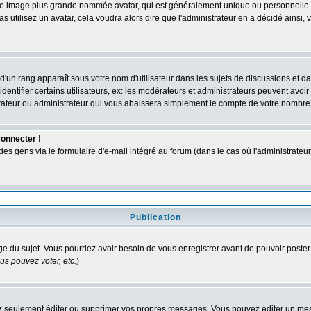
 une image plus grande nommée avatar, qui est généralement unique ou personnelle à c
as utilisez un avatar, cela voudra alors dire que l'administrateur en a décidé ains
d'un rang apparaît sous votre nom d'utilisateur dans les sujets de discussions et dans
tifier certains utilisateurs, ex: les modérateurs et administrateurs peuvent avoir u
rateur ou administrateur qui vous abaissera simplement le compte de votre nombre
connecter !
 gens via le formulaire d'e-mail intégré au forum (dans le cas où l'administrateur aur
Publication
age du sujet. Vous pourriez avoir besoin de vous enregistrer avant de pouvoir poster
s pouvez voter, etc.
)
 seulement éditer ou supprimer vos propres messages. Vous pouvez éditer un messa