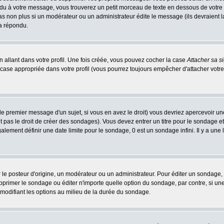
 à votre message, vous trouverez un petit morceau de texte en dessous de votre me
 pas non plus si un modérateur ou un administrateur édite le message (ils devraient l
 a répondu.
 allant dans votre profil. Une fois créée, vous pouvez cocher la case
Attacher sa s
case appropriée dans votre profil (vous pourrez toujours empêcher d'attacher votre
le premier message d'un sujet, si vous en avez le droit) vous devriez apercevoir un
 pas le droit de créer des sondages). Vous devez entrer un titre pour le sondage e
lement définir une date limite pour le sondage, 0 est un sondage infini. Il y a une l
osteur d'origine, un modérateur ou un administrateur. Pour éditer un sondage, cli
primer le sondage ou éditer n'importe quelle option du sondage, par contre, si un
 modifiant les options au milieu de la durée du sondage.