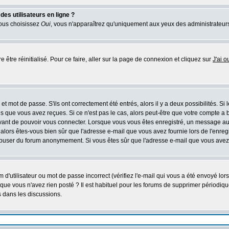
es utilisateurs en ligne ?
vous choisissez
Oui
, vous n'apparaîtrez qu'uniquement aux yeux des administrateur
 être réinitialisé. Pour ce faire, aller sur la page de connexion et cliquez sur
J'ai 
t mot de passe. S'ils ont correctement été entrés, alors il y a deux possibilités. Si
s que vous avez reçues. Si ce n'est pas le cas, alors peut-être que votre compte a 
avant de pouvoir vous connecter. Lorsque vous vous êtes enregistré, un message aur
u, alors êtes-vous bien sûr que l'adresse e-mail que vous avez fournie lors de l'enreg
s abuser du forum anonymement. Si vous êtes sûr que l'adresse e-mail que vous avez f
d'utilisateur ou mot de passe incorrect (vérifiez l'e-mail qui vous a été envoyé lo
que vous n'avez rien posté ? Il est habituel pour les forums de supprimer périodique
 dans les discussions.