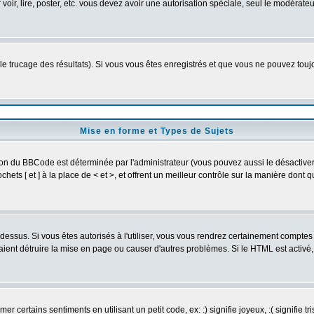
 voir, lire, poster, etc. vous devez avoir une autorisation spéciale, seul le modérat
 le trucage des résultats). Si vous vous êtes enregistrés et que vous ne pouvez tou
Mise en forme et Types de Sujets
ion du BBCode est déterminée par l'administrateur (vous pouvez aussi le désactive
ets [ et ] à la place de < et >, et offrent un meilleur contrôle sur la manière dont 
t dessus. Si vous êtes autorisés à l'utiliser, vous vous rendrez certainement compt
raient détruire la mise en page ou causer d'autres problèmes. Si le HTML est activé
 certains sentiments en utilisant un petit code, ex: :) signifie joyeux, :( signifie 