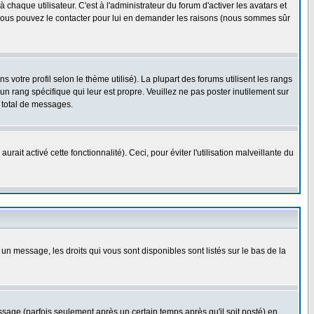
haque utilisateur. C'est à l'administrateur du forum d'activer les avatars et
i, vous pouvez le contacter pour lui en demander les raisons (nous sommes sûr
 votre profil selon le thème utilisé). La plupart des forums utilisent les rangs
n rang spécifique qui leur est propre. Veuillez ne pas poster inutilement sur
 total de messages.
ait activé cette fonctionnalité). Ceci, pour éviter l'utilisation malveillante du
 un message, les droits qui vous sont disponibles sont listés sur le bas de la
ge (parfois seulement après un certain temps après qu'il soit posté) en