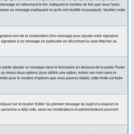
ssage en retournant le lire, indiquant le nombre de fois que vous l'avez
aisser un message expliquant ce qu'ils ont modifié et pourquoi). Veuillez noter
ignature
lors de la composition d'un message pour ajouter votre signature.
 signature à un message en particulier en décochant la case Attacher sa
e partie
Ajouter un sondage
dans le formulaire en dessous de la partie
Poster
t au moins deux options (pour définir une option, entrez son nom dans le
imite pour le nombre d'options que vous pourrez établir, cette limite est fixée
quez sur le bouton 'Editer' du premier message du sujet (il a toujours le
e personne a déjà voté, seuls les modérateurs et administrateurs pourront