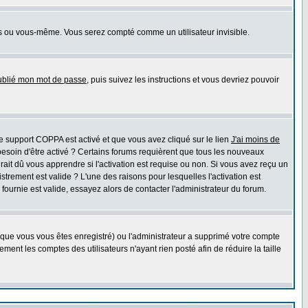
s ou vous-même. Vous serez compté comme un utilisateur invisible.
oublié mon mot de passe
, puis suivez les instructions et vous devriez pouvoir
 le support COPPA est activé et que vous avez cliqué sur le lien
J'ai moins de
besoin d'être activé ? Certains forums requièrent que tous les nouveaux
ait dû vous apprendre si l'activation est requise ou non. Si vous avez reçu un
istrement est valide ? L'une des raisons pour lesquelles l'activation est
ournie est valide, essayez alors de contacter l'administrateur du forum.
rsque vous vous êtes enregistré) ou l'administrateur a supprimé votre compte
ment les comptes des utilisateurs n'ayant rien posté afin de réduire la taille