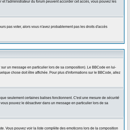
eur et l'administrateur du forum peuvent accorder cet accès, vous pouvez les
jours pas voter, alors vous n'avez probablement pas les droits d'accès
r sur un message en particulier lors de sa composition). Le BBCode en lui-
quelque chose doit être affichée. Pour plus d'informations sur le BBCode, allez
es que seulement certaines balises fonctionnent. C'est une mesure de
sécurité
, vous pouvez le désactiver dans un message en particulier lors de sa
triste. Vous pouvez voir la liste complète des emoticons lors de la composition